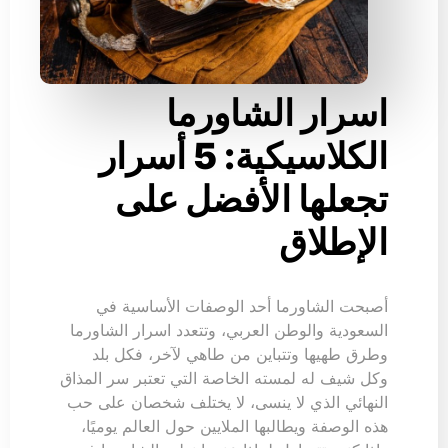
اسرار الشاورما
الكلاسيكية: 5 أسرار
تجعلها الأفضل على
الإطلاق
أصبحت الشاورما أحد الوصفات الأساسية في
السعودية والوطن العربي، وتتعدد اسرار الشاورما
وطرق طهيها وتتباين من طاهي لآخر، فكل بلد
وكل شيف له لمسته الخاصة التي تعتبر سر المذاق
النهائي الذي لا ينسى، لا يختلف شخصان على حب
هذه الوصفة ويطالبها الملايين حول العالم يوميًا،