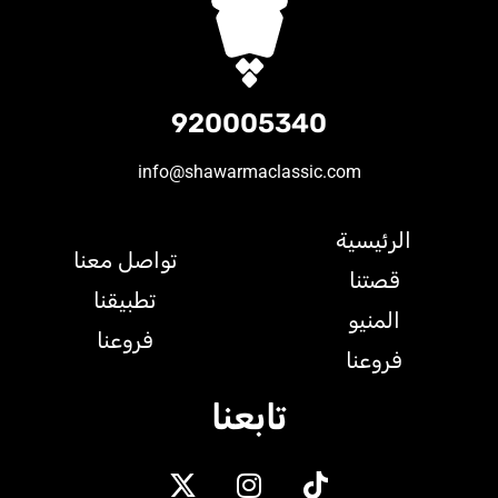
920005340
info@shawarmaclassic.com
الرئيسية
تواصل معنا
قصتنا
تطبيقنا
المنيو
فروعنا
فروعنا
تابعنا