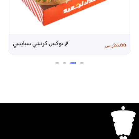
بوكس كرنشي سبايسي 🌶
16.00
ر.س