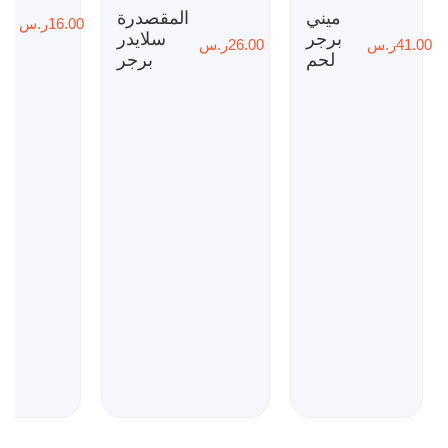
ميني
المقصدرة
ت
16.00
ر.س
برجر
سلايدر
41.00
ر.س
26.00
ر.س
لحم
برجر