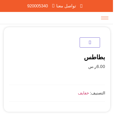
تواصل معنا
920005340
بطاطس
6.00
ر.س
التصنيف:
خفايف