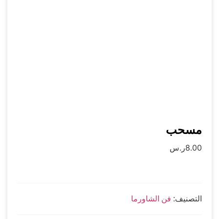
مسحب
8.00
ر.س
التصنيف:
فن الشاورما