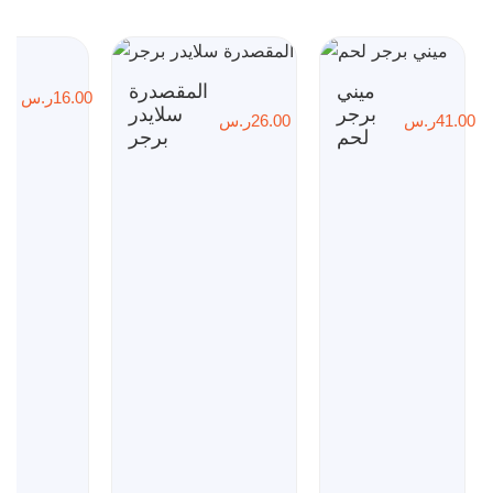
ميني
المقصدرة
ت
16.00
ر.س
برجر
سلايدر
41.00
ر.س
26.00
ر.س
لحم
برجر